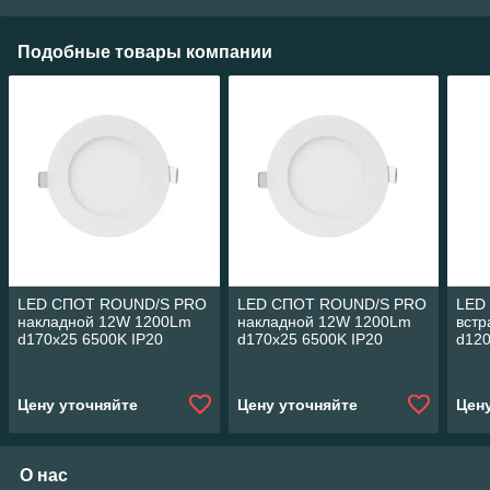
Подобные товары компании
LED СПОТ ROUND/S PRO
LED СПОТ ROUND/S PRO
LED
накладной 12W 1200Lm
накладной 12W 1200Lm
вст
d170x25 6500K IP20
d170x25 6500K IP20
d120
MEGALIGHT (20)🆕🆕🆕
MEGALIGHT (20)🆕🆕🆕
MEG
Цену уточняйте
Цену уточняйте
Цен
О нас