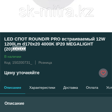
LED СПОТ ROUND/R PRO встраиваемый 12W
1200Lm d170x20 4000K IP20 MEGALIGHT
(20)🆕🆕🆕
В наличии
Код: 150200731_
Розница
Цену уточняйте
Описание
Характеристики
Доставка
Оплата
Усл
Описание