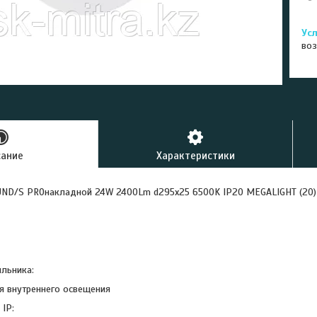
воз
сание
Характеристики
UND/S PROнакладной 24W 2400Lm d295x25 6500K IP20 MEGALIGHT (20
ильника:
я внутреннего освещения
 IP: