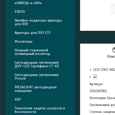
«НИЛЕД» и «ВК».
ENSTO
Линейно-подвесная арматура
для ЛЭП
Арматура для ЛЭП ETF
Изоляторы
Опорный стержневой
полимерный изолятор
Опи
Светодиодные светильники
ДКУ-LED Сертификат СТ-KZ
LED СПОТ RO
Светодиодные светильники
ProLed
Артикул:
MEGALIGHT светодиодное
освещение
150200740_
Категория Свет
КВТ
Светильники дл
Технологии защиты, контроля и
безопасности
Степень защиты