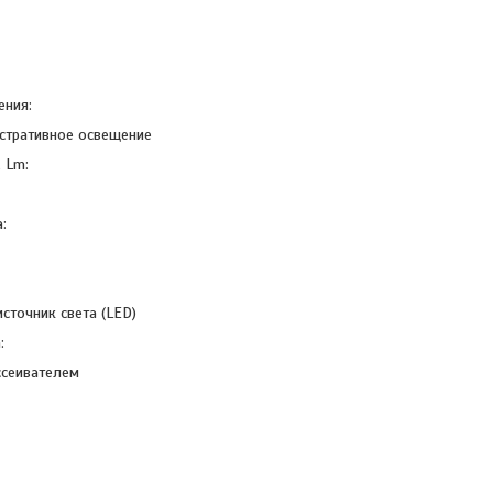
ения:
стративное освещение
 Lm:
:
сточник света (LED)
:
ссеивателем