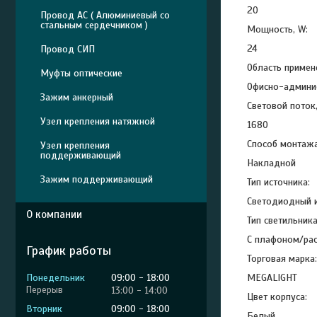
20
Провод АС ( Алюминиевый со
стальным сердечником )
Мощность, W:
24
Провод СИП
Область примен
Муфты оптические
Офисно-админи
Зажим анкерный
Световой поток,
Узел крепления натяжной
1680
Способ монтажа
Узел крепления
поддерживающий
Накладной
Зажим поддерживающий
Тип источника:
Светодиодный и
О компании
Тип светильника
С плафоном/ра
График работы
Торговая марка:
Понедельник
09:00
18:00
MEGALIGHT
13:00
14:00
Цвет корпуса:
Вторник
09:00
18:00
Белый