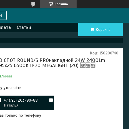
Корзина
и
плата
Статьи
Корзина
Код:
150200740_
D СПОТ ROUND/S PROнакладной 24W 2400Lm
95x25 6500K IP20 MEGALIGHT (20) 🆕🆕🆕
аличии
у уточняйте
+7 (775) 203-90-88
Наталья
аз только по телефону