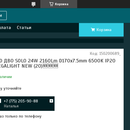
Корзина
и
плата
Статьи
Корзина
Код:
150200689_
D ДВО SOLO 24W 2160Lm D170x7.5mm 6500K IP20
GALIGHT NEW (20)🆕🆕🆕
аличии
у уточняйте
+7 (775) 203-90-88
Наталья
аз только по телефону