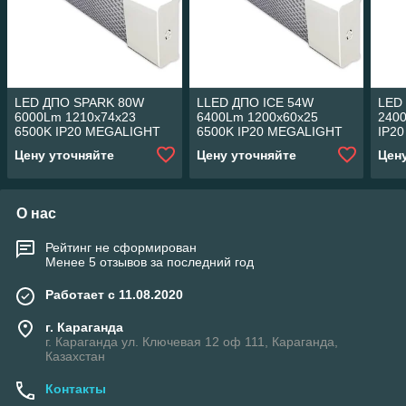
LED ДПО SPARK 80W
LLED ДПО ICE 54W
LED
6000Lm 1210x74x23
6400Lm 1200x60x25
240
6500K IP20 MEGALIGHT
6500K IP20 MEGALIGHT
IP20
(30)
(30)
Цену уточняйте
Цену уточняйте
Цен
О нас
Рейтинг не сформирован
Менее 5 отзывов за последний год
Работает с 11.08.2020
г. Караганда
г. Караганда ул. Ключевая 12 оф 111, Караганда,
Казахстан
Контакты