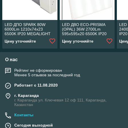
LED ДПО SPARK 80W
LED ДВО ECO-PRISMA
LED
6000Lm 1210x74x23
(OPAL) 36W 2700Lm
240
6500K IP20 MEGALIGHT
595x595x20 6500K IP20
IP20
(30)
MEGALIGHT (4)🆕🆕🆕
Цену уточняйте
Цену уточняйте
Цен
О нас
Рейтинг не сформирован
Менее 5 отзывов за последний год
Работает с 11.08.2020
г. Караганда
г. Караганда ул. Ключевая 12 оф 111, Караганда,
Казахстан
Контакты
Сегодня выходной