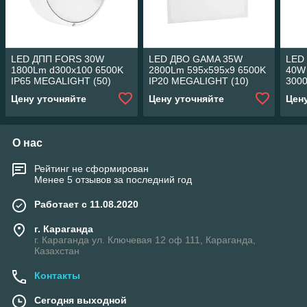
LED ДПП FORS 30W
LED ДВО GAMA 35W
LED
1800Lm d300х100 6500K
2800Lm 595x595х9 6500K
40W
IP65 MEGALIGHT (50)
IP20 MEGALIGHT (10)
300
(20)
Цену уточняйте
Цену уточняйте
Цен
О нас
Рейтинг не сформирован
Менее 5 отзывов за последний год
Работает с 11.08.2020
г. Караганда
г. Караганда ул. Ключевая 12 оф 111, Караганда,
Казахстан
Контакты
Сегодня выходной