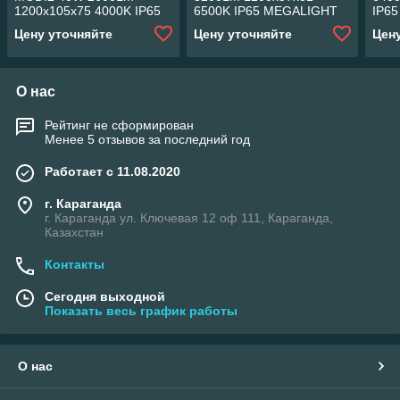
1200x105x75 4000K IP65
6500K IP65 MEGALIGHT
IP65
MEGALIGHT (8)
(20)
Цену уточняйте
Цену уточняйте
Цен
О нас
Рейтинг не сформирован
Менее 5 отзывов за последний год
Работает с 11.08.2020
г. Караганда
г. Караганда ул. Ключевая 12 оф 111, Караганда,
Казахстан
Контакты
Сегодня выходной
Показать весь график работы
О нас