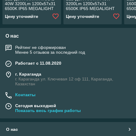
40W 3200Lm 1200x57x31
3200Lm 1200x57x31
160
6500K IP65 MEGALIGHT
6500K IP65 MEGALIGHT
650
(20)
(20)
(8)
Цену уточняйте
Цену уточняйте
Цен
О нас
Рейтинг не сформирован
Менее 5 отзывов за последний год
Работает с 11.08.2020
г. Караганда
г. Караганда ул. Ключевая 12 оф 111, Караганда,
Казахстан
Контакты
Сегодня выходной
Показать весь график работы
О нас