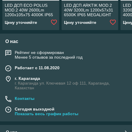
LED ДСП ECO POLUS
LED ДСП ARKTIK MOD.2
LED
MOD.2 40W 2600Lm
40W 3200Lm 1200x57x31
320
1200x105x75 4000K IP65
6500K IP65 MEGALIGHT
400
MEGALIGHT (8)
(20)
(8)
Цену уточняйте
Цену уточняйте
Цен
О нас
Рейтинг не сформирован
Менее 5 отзывов за последний год
Работает с 11.08.2020
г. Караганда
г. Караганда ул. Ключевая 12 оф 111, Караганда,
Казахстан
Контакты
Сегодня выходной
Показать весь график работы
О нас