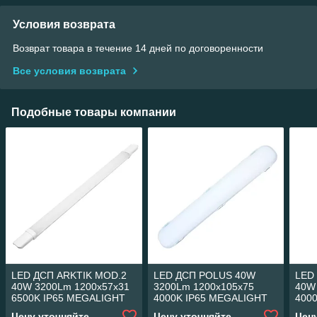
Условия возврата
Возврат товара в течение 14 дней по договоренности
Все условия возврата
Подобные товары компании
LED ДСП ARKTIK MOD.2
LED ДСП POLUS 40W
LED
40W 3200Lm 1200x57x31
3200Lm 1200x105x75
40W
6500K IP65 MEGALIGHT
4000K IP65 MEGALIGHT
400
(20)
(8)
(12)
Цену уточняйте
Цену уточняйте
Цен