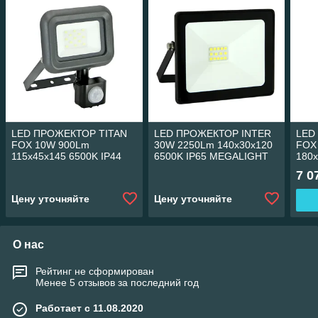
LED ПРОЖЕКТОР TITAN
LED ПРОЖЕКТОР INTER
LED
FOX 10W 900Lm
30W 2250Lm 140x30x120
FOX
115x45x145 6500K IP44
6500K IP65 MEGALIGHT
180x
MEGALIGHT (40)
(24)
MEG
7 0
Цену уточняйте
Цену уточняйте
О нас
Рейтинг не сформирован
Менее 5 отзывов за последний год
Работает с 11.08.2020