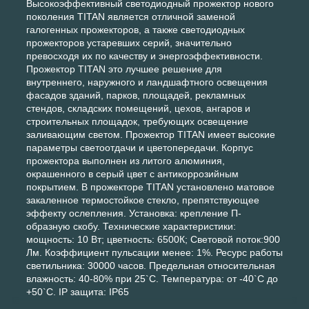
Высокоэффективный светодиодный прожектор нового
поколения TITAN является отличной заменой
галогенных прожекторов, а также светодиодных
прожекторов устаревших серий, значительно
превосходя их по качеству и энергоэффективности.
Прожектор TITAN это лучшее решение для
внутреннего, наружного и ландшафтного освещения
фасадов зданий, парков, площадей, рекламных
стендов, складских помещений, цехов, ангаров и
строительных площадок, требующих освещение
заливающим светом. Прожектор TITAN имеет высокие
параметры светоотдачи и цветопередачи. Корпус
прожектора выполнен из литого алюминия,
окрашенного в серый цвет с антикоррозийным
покрытием. В прожекторе TITAN установлено матовое
закаленное термостойкое стекло, препятствующее
эффекту ослепления. Установка: крепление П-
образную скобу. Технические характеристики:
мощность: 10 Вт; цветность: 6500К; Световой поток:900
Лм. Коэффициент пульсации менее: 1%. Ресурс работы
светильника: 30000 часов. Предельная относительная
влажность: 40-80% при 25`С. Температура: от -40`С до
+50`С. IP защита: IP65