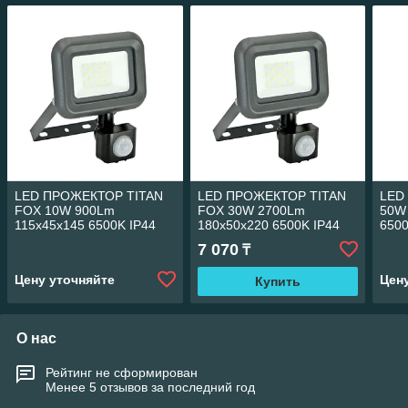
LED ПРОЖЕКТОР TITAN
LED ПРОЖЕКТОР TITAN
LED
FOX 10W 900Lm
FOX 30W 2700Lm
50W
115x45x145 6500K IP44
180x50x220 6500K IP44
650
MEGALIGHT (40)
MEGALIGHT (10)
(20)
7 070
₸
Цену уточняйте
Цен
Купить
О нас
Рейтинг не сформирован
Менее 5 отзывов за последний год