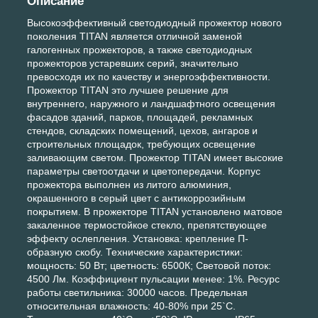
Описание
Высокоэффективный светодиодный прожектор нового
поколения TITAN является отличной заменой
галогенных прожекторов, а также светодиодных
прожекторов устаревших серий, значительно
превосходя их по качеству и энергоэффективности.
Прожектор TITAN это лучшее решение для
внутреннего, наружного и ландшафтного освещения
фасадов зданий, парков, площадей, рекламных
стендов, складских помещений, цехов, ангаров и
строительных площадок, требующих освещение
заливающим светом. Прожектор TITAN имеет высокие
параметры светоотдачи и цветопередачи. Корпус
прожектора выполнен из литого алюминия,
окрашенного в серый цвет с антикоррозийным
покрытием. В прожекторе TITAN установлено матовое
закаленное термостойкое стекло, препятствующее
эффекту ослепления. Установка: крепление П-
образную скобу. Технические характеристики:
мощность: 50 Вт; цветность: 6500К; Световой поток:
4500 Лм. Коэффициент пульсации менее: 1%. Ресурс
работы светильника: 30000 часов. Предельная
относительная влажность: 40-80% при 25`С.