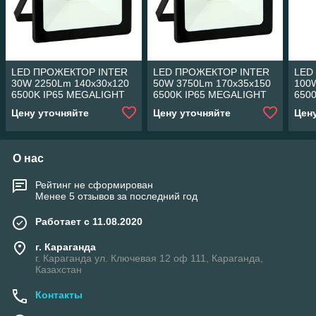
LED ПРОЖЕКТОР INTER
LED ПРОЖЕКТОР INTER
LED
30W 2250Lm 140x30x120
50W 3750Lm 170x35x150
100
6500K IP65 MEGALIGHT
6500K IP65 MEGALIGHT
650
(24)
(20)
(10)
Цену уточняйте
Цену уточняйте
Цен
О нас
Рейтинг не сформирован
Менее 5 отзывов за последний год
Работает с 11.08.2020
г. Караганда
г. Караганда ул. Ключевая 12 оф 111, Караганда,
Казахстан
Контакты