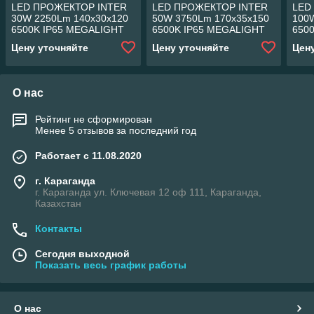
LED ПРОЖЕКТОР INTER
LED ПРОЖЕКТОР INTER
LED
30W 2250Lm 140x30x120
50W 3750Lm 170x35x150
100
6500K IP65 MEGALIGHT
6500K IP65 MEGALIGHT
650
(24)
(20)
(10)
Цену уточняйте
Цену уточняйте
Цен
О нас
Рейтинг не сформирован
Менее 5 отзывов за последний год
Работает с 11.08.2020
г. Караганда
г. Караганда ул. Ключевая 12 оф 111, Караганда,
Казахстан
Контакты
Сегодня выходной
Показать весь график работы
О нас