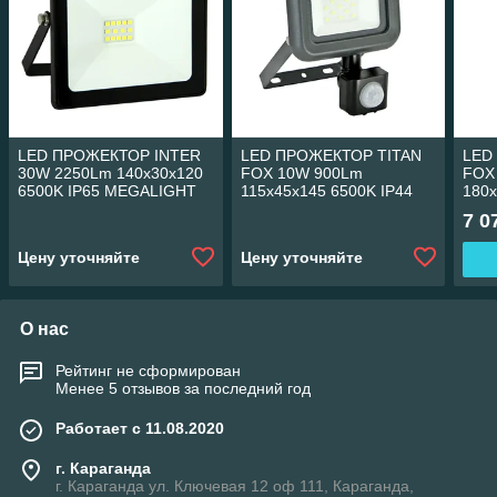
LED ПРОЖЕКТОР INTER
LED ПРОЖЕКТОР TITAN
LED
30W 2250Lm 140x30x120
FOX 10W 900Lm
FOX
6500K IP65 MEGALIGHT
115x45x145 6500K IP44
180x
(24)
MEGALIGHT (40)
MEG
7 0
Цену уточняйте
Цену уточняйте
О нас
Рейтинг не сформирован
Менее 5 отзывов за последний год
Работает с 11.08.2020
г. Караганда
г. Караганда ул. Ключевая 12 оф 111, Караганда,