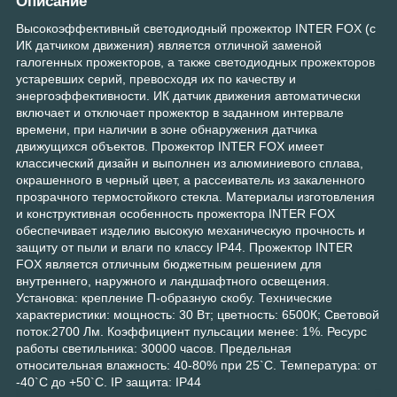
Описание
Высокоэффективный светодиодный прожектор INTER FOX (с
ИК датчиком движения) является отличной заменой
галогенных прожекторов, а также светодиодных прожекторов
устаревших серий, превосходя их по качеству и
энергоэффективности. ИК датчик движения автоматически
включает и отключает прожектор в заданном интервале
времени, при наличии в зоне обнаружения датчика
движущихся объектов. Прожектор INTER FOX имеет
классический дизайн и выполнен из алюминиевого сплава,
окрашенного в черный цвет, а рассеиватель из закаленного
прозрачного термостойкого стекла. Материалы изготовления
и конструктивная особенность прожектора INTER FOX
обеспечивает изделию высокую механическую прочность и
защиту от пыли и влаги по классу IP44. Прожектор INTER
FOX является отличным бюджетным решением для
внутреннего, наружного и ландшафтного освещения.
Установка: крепление П-образную скобу. Технические
характеристики: мощность: 30 Вт; цветность: 6500К; Световой
поток:2700 Лм. Коэффициент пульсации менее: 1%. Ресурс
работы светильника: 30000 часов. Предельная
относительная влажность: 40-80% при 25`С. Температура: от
-40`С до +50`С. IP защита: IP44