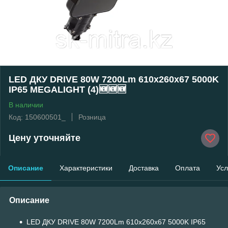
LED ДКУ DRIVE 80W 7200Lm 610x260x67 5000K
IP65 MEGALIGHT (4)🆕🆕🆕
В наличии
Код: 150600501_
Розница
Цену уточняйте
Описание
Характеристики
Доставка
Оплата
Усл
Описание
LED ДКУ DRIVE 80W 7200Lm 610x260x67 5000K IP65