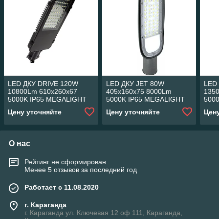
LED ДКУ DRIVE 120W
LED ДКУ JET 80W
LED
10800Lm 610x260x67
405x160x75 8000Lm
135
5000K IP65 MEGALIGHT
5000K IP65 MEGALIGHT
500
(4)🆕🆕🆕
(10)🆕🆕🆕
(4)
Цену уточняйте
Цену уточняйте
Цен
О нас
Рейтинг не сформирован
Менее 5 отзывов за последний год
Работает с 11.08.2020
г. Караганда
г. Караганда ул. Ключевая 12 оф 111, Караганда,