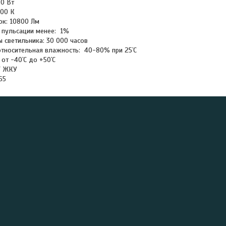
0 Вт
000 К
ок: 10800 Лм
 пульсации менее: 1%
ы светильника: 30 000 часов
тносительная влажность: 40-80% при 25`С
от -40`С до +50`С
/ ЖКУ
65