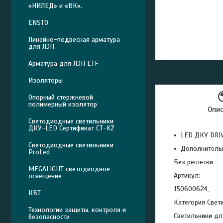
«НИЛЕД» и «ВК».
ENSTO
Линейно-подвесная арматура
для ЛЭП
Арматура для ЛЭП ETF
Изоляторы
Опорный стержневой
полимерный изолятор
Опи
Светодиодные светильники
ДКУ-LED Сертификат СТ-KZ
LED ДКУ DRIV
Светодиодные светильники
Дополнитель
ProLed
Без решетки
MEGALIGHT светодиодное
Артикул:
освещение
150600624_
КВТ
Категория Свет
Технологии защиты, контроля и
Светильники дл
безопасности