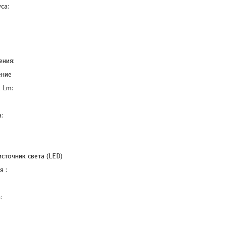
са:
ения:
ение
 Lm:
:
сточник света (LED)
я :
: