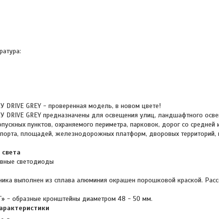
ратура:
У DRIVE GREY - проверенная модель, в новом цвете!
У DRIVE GREY предназначены для освещения улиц, ландшафтного осве
пускных пунктов, охраняемого периметра, парковок, дорог со средней 
порта, площадей, железнодорожных платформ, дворовых территорий,
 света
вные светодиоды
ника выполнен из сплава алюминия окрашен порошковой краской. Рас
Г» - образные кронштейны диаметром 48 - 50 мм.
характеристики