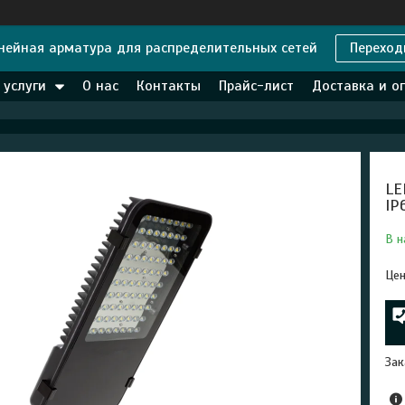
нейная арматура для распределительных сетей
Переход
 услуги
О нас
Контакты
Прайс-лист
Доставка и о
LE
IP
В н
Цен
Зак