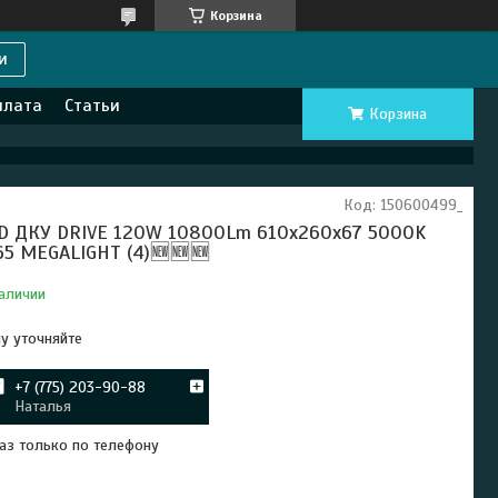
Корзина
и
плата
Статьи
Корзина
Код:
150600499_
D ДКУ DRIVE 120W 10800Lm 610x260x67 5000K
65 MEGALIGHT (4)🆕🆕🆕
аличии
у уточняйте
+7 (775) 203-90-88
Наталья
аз только по телефону