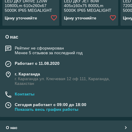
LED ДКУ DRIVE 120W
LED ДКУ JET 80W
LED
10800Lm 610x260x67
405x160x75 8000Lm
720
5000K IP65 MEGALIGHT
5000K IP65 MEGALIGHT
500
(4)🆕🆕🆕
(10)🆕🆕🆕
(4)
Цену уточняйте
Цену уточняйте
Цен
О нас
Рейтинг не сформирован
Менее 5 отзывов за последний год
Работает с 11.08.2020
г. Караганда
г. Караганда ул. Ключевая 12 оф 111, Караганда,
Казахстан
Контакты
Сегодня работает с 09:00 до 18:00
Показать весь график работы
О нас