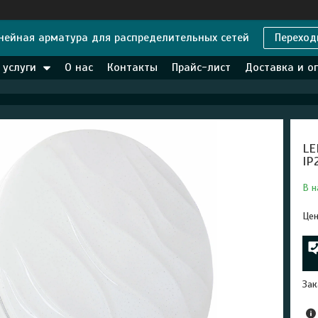
нейная арматура для распределительных сетей
Переход
 услуги
О нас
Контакты
Прайс-лист
Доставка и о
LE
IP
В н
Цен
Зак