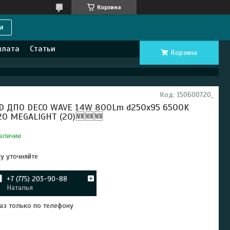
Корзина
и
плата
Статьи
Корзина
Код:
150600720_
D ДПО DECO WAVE 14W 800Lm d250x95 6500K
20 MEGALIGHT (20)🆕🆕🆕
аличии
у уточняйте
+7 (775) 203-90-88
Наталья
аз только по телефону