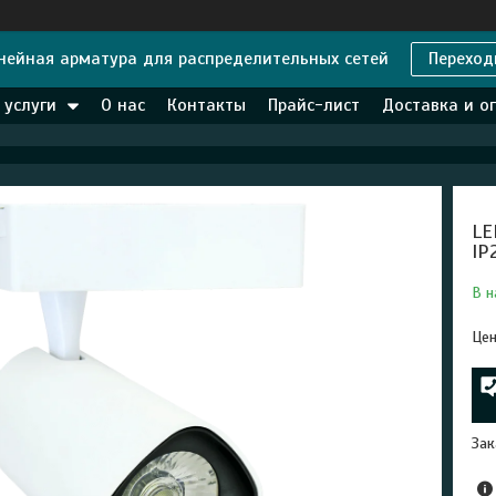
нейная арматура для распределительных сетей
Переход
 услуги
О нас
Контакты
Прайс-лист
Доставка и о
LE
IP
В н
Цен
Зак