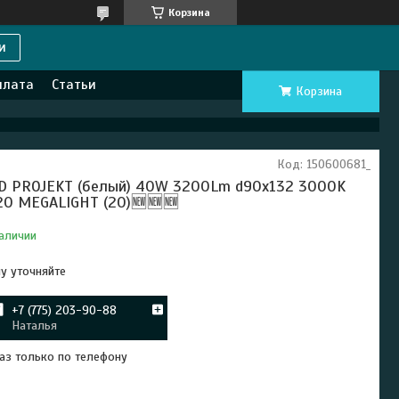
Корзина
и
плата
Статьи
Корзина
Код:
150600681_
D PROJEKT (белый) 40W 3200Lm d90x132 3000K
20 MEGALIGHT (20)🆕🆕🆕
аличии
у уточняйте
+7 (775) 203-90-88
Наталья
аз только по телефону