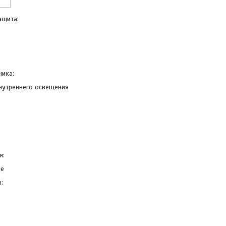
ащита:
ника:
нутреннего освещения
я:
ие
: