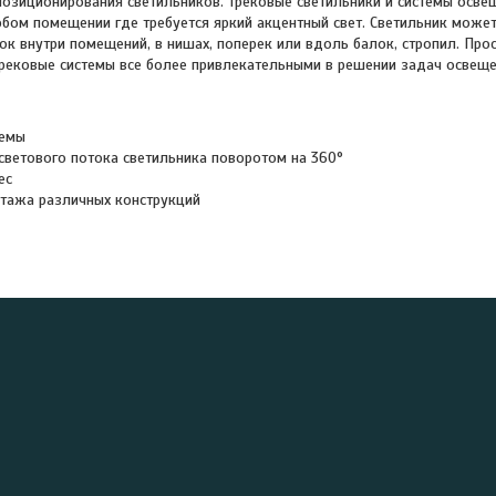
озиционирования светильников. Трековые светильники и системы осве
бом помещении где требуется яркий акцентный свет. Светильник може
лок внутри помещений, в нишах, поперек или вдоль балок, стропил. Про
трековые системы все более привлекательными в решении задач освещ
темы
светового потока светильника поворотом на 360°
ес
тажа различных конструкций