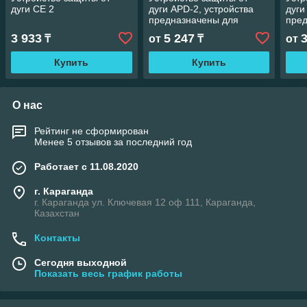
дуги CE 2
дуги APD-2, устройства
дуги
предназначены для
пред
защиты проводов марки
комп
3 933
5 247
₸
от
₸
от
СИП-3 от воздействия
устр
ОП
Купить
Купить
О нас
Рейтинг не сформирован
Менее 5 отзывов за последний год
Работает с 11.08.2020
г. Караганда
г. Караганда ул. Ключевая 12 оф 111, Караганда,
Казахстан
Контакты
Сегодня выходной
Показать весь график работы