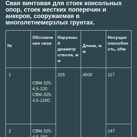
Свая винтовая для стоек консольных
опор, стоек жестких поперечин и
анкеров, сооружаемая в
многолетнемерзлых грунтах.
Обозначе
Наружны
Несущая
ние
сваи
й
способно
№
Длина, м
диаметр
сть, кНм
м
ствола, м
м
1
325
4500
117
СВМ-325-
4,5-120
СВМ-325-
4,5-120С
2
СВМ-325-
147
4,5-150