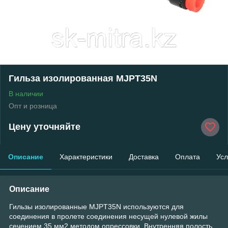
Гильза изолированная MJPT35N
В наличии
Опт и розница
Цену уточняйте
Описание
Характеристики
Доставка
Оплата
Усл
Описание
Гильзы изолированные MJPT35N используются для
соединения в пролете соединения несущей нулевой жилы
сечением 35 мм2 методом опрессовки. Внутренняя полость