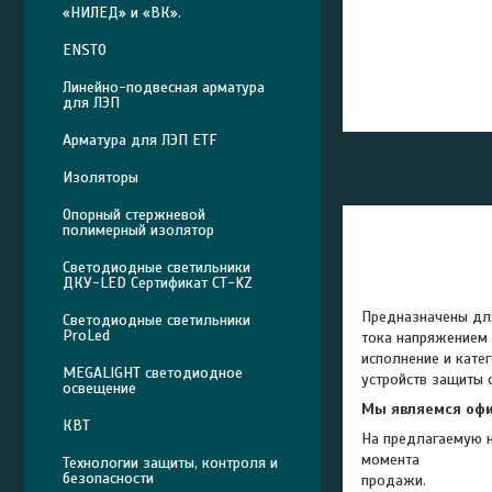
«НИЛЕД» и «ВК».
ENSTO
Линейно-подвесная арматура
для ЛЭП
Арматура для ЛЭП ETF
Изоляторы
Опорный стержневой
полимерный изолятор
Светодиодные светильники
ДКУ-LED Сертификат СТ-KZ
Предназначены дл
Светодиодные светильники
ProLed
тока напряжением 
исполнение и кате
MEGALIGHT светодиодное
устройств защиты 
освещение
Мы являемся оф
КВТ
На предлагаемую н
момента
Технологии защиты, контроля и
безопасности
продажи.