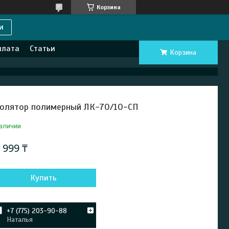
Корзина
и
плата
Статьи
Корзина
олятор полимерный ЛК-70/10-СП
аличии
т
999 ₸
Купить
+7 (775) 203-90-88
Наталья