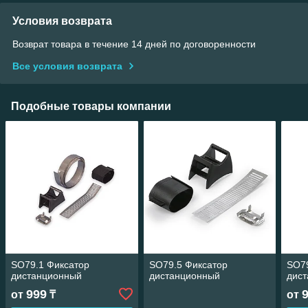
Условия возврата
Возврат товара в течение 14 дней по договоренности
Все условия возврата
Подобные товары компании
SO79.1 Фиксатор
SO79.5 Фиксатор
SO79
дистанционный
дистанционный
дис
999
от
₸
от