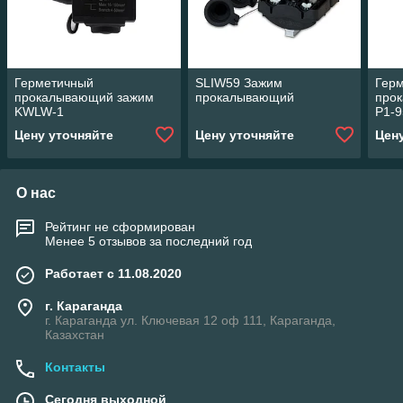
Герметичный
SLIW59 Зажим
Гер
прокалывающий зажим
прокалывающий
про
KWLW-1
P1-9
Цену уточняйте
Цену уточняйте
Цен
О нас
Рейтинг не сформирован
Менее 5 отзывов за последний год
Работает с 11.08.2020
г. Караганда
г. Караганда ул. Ключевая 12 оф 111, Караганда,
Казахстан
Контакты
Сегодня выходной