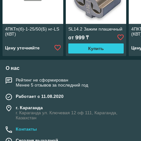
4ПКТп(б)-1-25/50(Б) нг-LS
SL14.2 Зажим плашечный
4ПКТ
(КВТ)
(КВТ
999
от
₸
Цену уточняйте
Цен
Купить
О нас
Рейтинг не сформирован
Менее 5 отзывов за последний год
Работает с 11.08.2020
г. Караганда
г. Караганда ул. Ключевая 12 оф 111, Караганда,
Казахстан
Контакты
Сегодня выходной