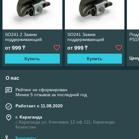
SO241.2 Зажим
SO241 Зажим
Под
поддерживающий
поддерживающий
PS1
999
999
от
₸
от
₸
Цен
Купить
Купить
О нас
Рейтинг не сформирован
Менее 5 отзывов за последний год
Работает с 11.08.2020
г. Караганда
г. Караганда ул. Ключевая 12 оф 111, Караганда,
Казахстан
Контакты