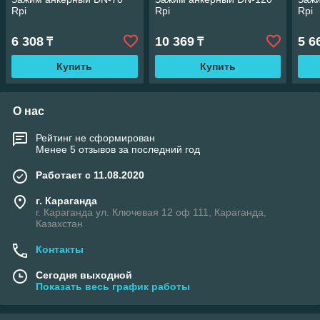
Rpi
Rpi
Rpi
6 308
10 369
5 6
₸
₸
Купить
Купить
О нас
Рейтинг не сформирован
Менее 5 отзывов за последний год
Работает с 11.08.2020
г. Караганда
г. Караганда ул. Ключевая 12 оф 111, Караганда,
Казахстан
Контакты
Сегодня выходной
Показать весь график работы