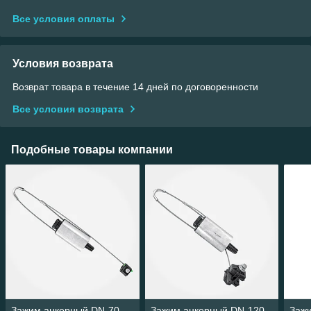
Все условия оплаты
Условия возврата
Возврат товара в течение 14 дней по договоренности
Все условия возврата
Подобные товары компании
Зажим анкерный DN-70
Зажим анкерный DN-120
Заж