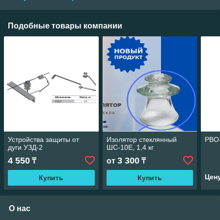
Подобные товары компании
Устройства защиты от
Изолятор стеклянный
РВО
дуги УЗД-2
ШС-10Е, 1,4 кг
4 550
3 300
₸
от
₸
Цен
Купить
Купить
О нас