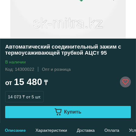
Автоматический соединительный зажим с
термоусаживающей трубкой АЦСт 95
В наличии
Код: 14300022
Опт и розница
15 480
от
₸
14 073 ₸
от 5 шт.
Купить
Описание
Характеристики
Доставка
Оплата
Усл