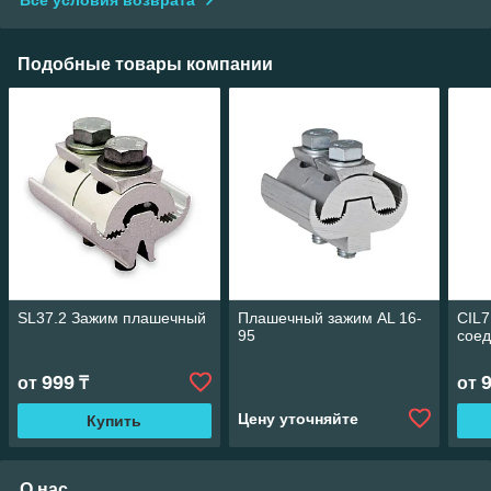
Все условия возврата
Подобные товары компании
SL37.2 Зажим плашечный
Плашечный зажим AL 16-
CIL
95
соед
999
от
₸
от
Цену уточняйте
Купить
О нас