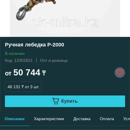
Ручная лебедка P-2000
В наличии
Код: 13302651
Опт и розница
50 744
от
₸
46 131 ₸
от 3 шт.
Купить
Описание
Характеристики
Доставка
Оплата
Усл