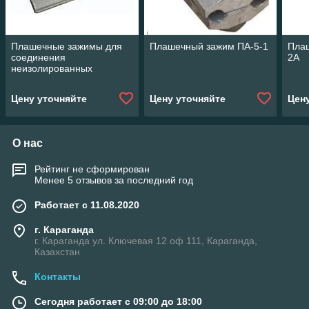
Плашечные зажимы для
Плашечный зажим ПА-5-1
Пла
соединения
2А
неизолированных
алюминиевых или
стальных проводов ПС-2-
Цену уточняйте
Цену уточняйте
Цен
1
О нас
Рейтинг не сформирован
Менее 5 отзывов за последний год
Работает с 11.08.2020
г. Караганда
г. Караганда ул. Ключевая 12 оф 111, Караганда,
Казахстан
Контакты
Сегодня работает с 09:00 до 18:00