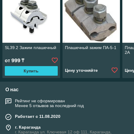
SL39.2 Зажим плашечный
Плашечный зажим ПА-5-1
Пла
2А
999
от
₸
Цену уточняйте
Цен
Купить
О нас
Рейтинг не сформирован
Менее 5 отзывов за последний год
Работает с 11.08.2020
г. Караганда
г. Караганда ул. Ключевая 12 оф 111, Караганда,