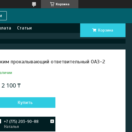
Корзина
и
плата
Статьи
Корзина
жим прокалывающий ответвительный ОАЗ-2
аличии
т
2 100 ₸
Купить
+7 (775) 203-90-88
Наталья