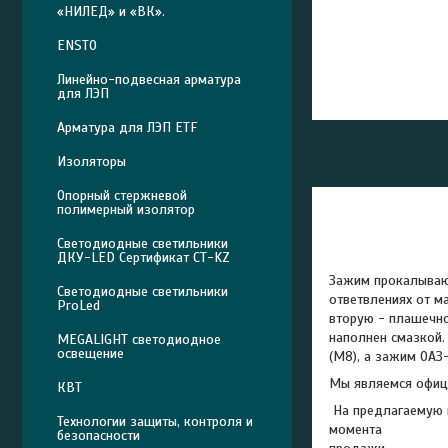
«НИЛЕД» и «ВК».
ENSTO
Линейно-подвесная арматура
для ЛЭП
Арматура для ЛЭП ETF
Изоляторы
Опорный стержневой
полимерный изолятор
Светодиодные светильники
ДКУ-LED Сертификат СТ-KZ
Зажим прокалываю
Светодиодные светильники
ответвлениях от м
ProLed
вторую - плашечно
наполнен смазкой.
MEGALIGHT светодиодное
освещение
(М8), а зажим ОАЗ
Мы являемся офиц
КВТ
На предлагаемую н
Технологии защиты, контроля и
момента
безопасности