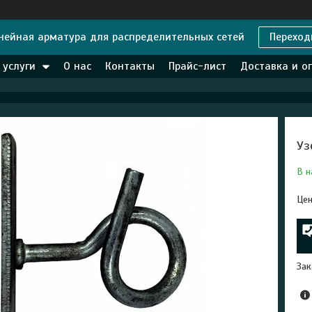
нейная арматура для распределительных сетей
Переход
 услуги
О нас
Контакты
Прайс-лист
Доставка и о
Уз
В н
Цен
Зак