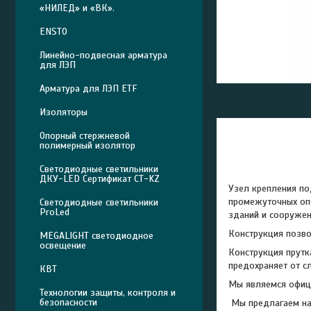
«НИЛЕД» и «ВК».
ENSTO
Линейно-подвесная арматура
для ЛЭП
Арматура для ЛЭП ETF
Изоляторы
Опорный стержневой
полимерный изолятор
Светодиодные светильники
ДКУ-LED Сертификат СТ-KZ
Узел крепления п
промежуточных опо
Светодиодные светильники
ProLed
зданий и сооружен
Конструкция позво
MEGALIGHT светодиодное
освещение
Конструкция прутк
предохраняет от сл
КВТ
Мы являемся офиц
Технологии защиты, контроля и
безопасности
Мы предлагаем над