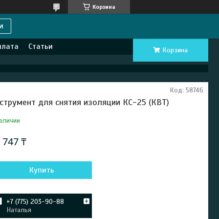
Корзина
и
плата
Статьи
Корзина
Код:
58746
струмент для снятия изоляции КС-25 (КВТ)
аличии
 747 ₸
Купить
+7 (775) 203-90-88
Наталья