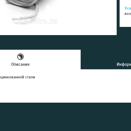
воз
Описание
Информ
оцинкованной стали