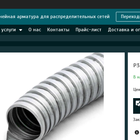
нейная арматура для распределительных сетей
Переход
 услуги
О нас
Контакты
Прайс-лист
Доставка и о
Р3
В н
Цен
Зак