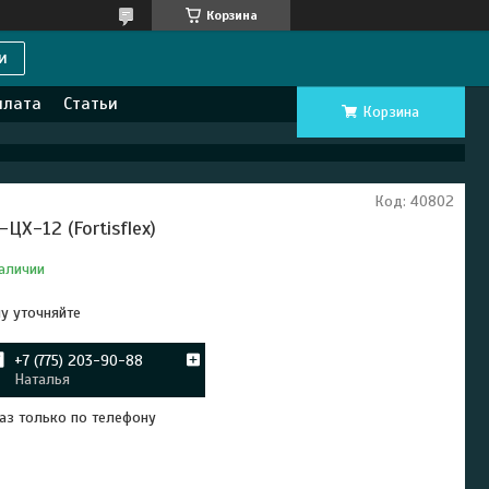
Корзина
и
плата
Статьи
Корзина
Код:
40802
-ЦХ-12 (Fortisflex)
аличии
у уточняйте
+7 (775) 203-90-88
Наталья
аз только по телефону