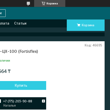
Корзина
и
плата
Статьи
Корзина
Код:
46695
-ЦХ-100 (Fortisflex)
аличии
564 ₸
Купить
+7 (775) 203-90-88
Наталья