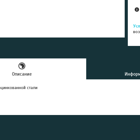
воз
Описание
Информ
оцинкованной стали