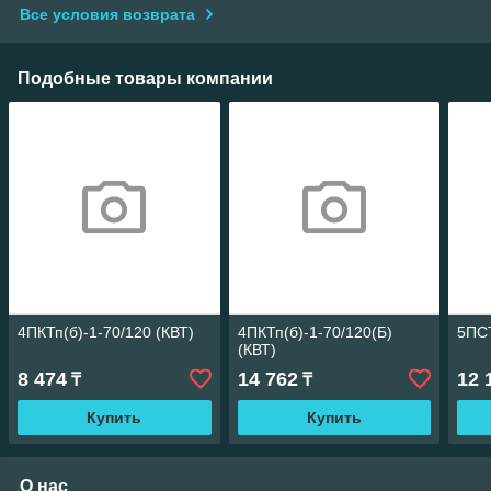
Все условия возврата
Подобные товары компании
4ПКТп(б)-1-70/120 (КВТ)
4ПКТп(б)-1-70/120(Б)
5ПСТ
(КВТ)
8 474
14 762
12 
₸
₸
Купить
Купить
О нас