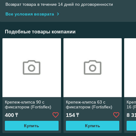
Возврат товара в течение 14 дней по договоренности
Все условия возврата
Подобные товары компании
Крепеж-клипса 90 с
Крепеж-клипса 63 с
Креп
фиксатором (Fortisflex)
фиксатором (Fortisflex)
16 (F
400
154
8 3
₸
₸
Купить
Купить