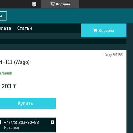
Корзина
и
плата
Статьи
Корзина
Код:
53159
4–111 (Wago)
аличии
 203 ₸
Купить
+7 (775) 203-90-88
Наталья