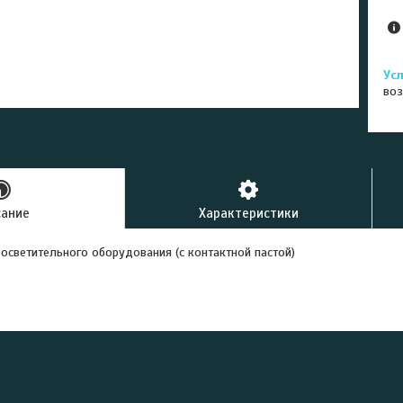
воз
сание
Характеристики
светительного оборудования (с контактной пастой)