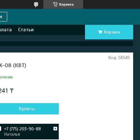
Корзина
и
плата
Статьи
Корзина
Код:
56545
K-08 (КВТ)
аличии
241 ₸
Купить
+7 (775) 203-90-88
Наталья