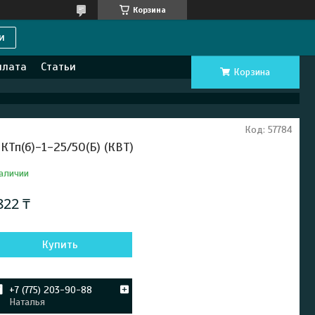
Корзина
и
плата
Статьи
Корзина
Код:
57784
КТп(б)-1-25/50(Б) (КВТ)
аличии
822 ₸
Купить
+7 (775) 203-90-88
Наталья