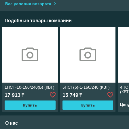
Все условия возврата
Подобные товары компании
1ПСТ-10-150/240(Б) (КВТ)
5ПСТ(б)-1-150/240 (КВТ)
4ПСТ
(КВТ
17 913
15 749
₸
₸
Цен
Купить
Купить
О нас