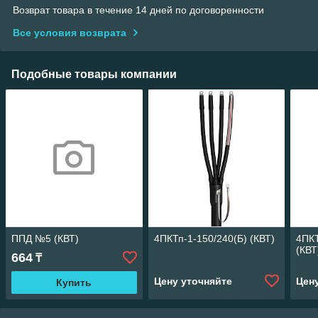
Возврат товара в течение 14 дней по договоренности
Все условия возврата
Подобные товары компании
ППД №5 (КВТ)
4ПКТп-1-150/240(Б) (КВТ)
4ПКТ
(КВТ
664
₸
Цену уточняйте
Цен
Купить