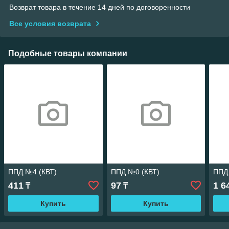
Возврат товара в течение 14 дней по договоренности
Все условия возврата
Подобные товары компании
ППД №4 (КВТ)
ППД №0 (КВТ)
ППД
411
97
1 6
₸
₸
Купить
Купить