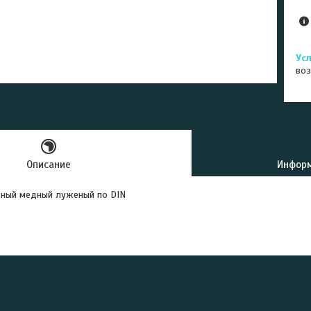
воз
Описание
Информ
ьный медный луженый по DIN