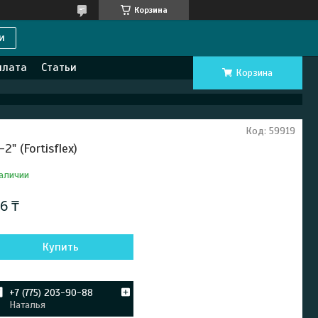
Корзина
и
плата
Статьи
Корзина
Код:
59919
-2" (Fortisflex)
аличии
6 ₸
Купить
+7 (775) 203-90-88
Наталья