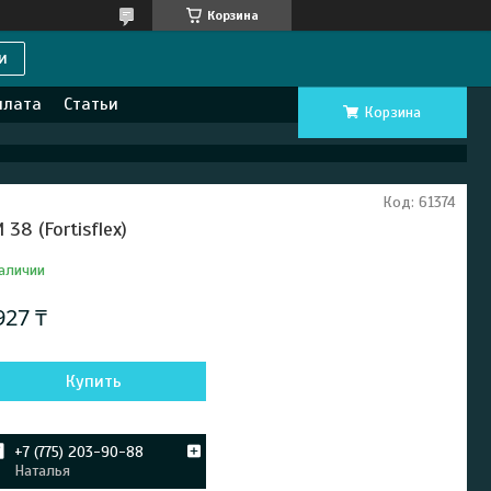
Корзина
и
плата
Статьи
Корзина
Код:
61374
 38 (Fortisflex)
аличии
927 ₸
Купить
+7 (775) 203-90-88
Наталья